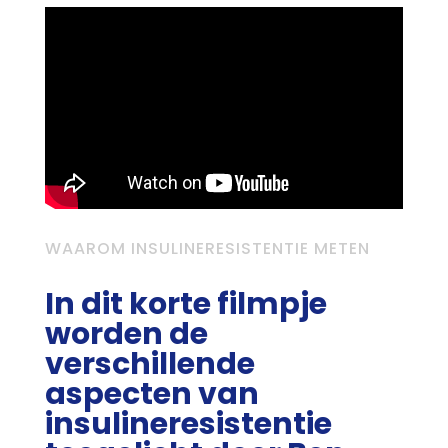
WAAROM INSULINERESISTENTIE METEN
In dit korte filmpje
worden de
verschillende
aspecten van
insulineresistentie