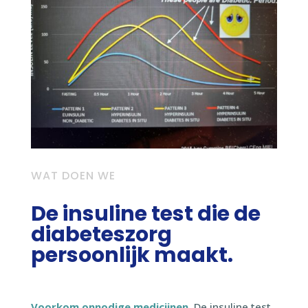
WAT DOEN WE
De insuline test die de
diabeteszorg
persoonlijk maakt.
Voorkom onnodige medicijnen
. De insuline test