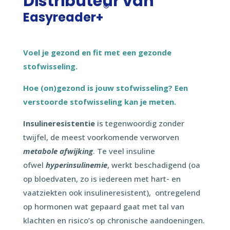
Distributeur van
®
Easyreader+
Voel je gezond en fit met een gezonde
stofwisseling.
Hoe (on)gezond is jouw stofwisseling? Een
verstoorde stofwisseling kan je meten.
Insulineresistentie
is tegenwoordig zonder
twijfel, de meest voorkomende verworven
metabole afwijking
. Te veel insuline
ofwel
hyperinsulinemie
, werkt beschadigend (oa
op bloedvaten, zo is iedereen met hart- en
vaatziekten ook insulineresistent), ontregelend
op hormonen wat gepaard gaat met tal van
klachten en risico’s op chronische aandoeningen.