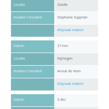
Locatie
Zwolle
Insuline Consulent
Stephanie Supprian
Afspraak maken!
Datum
27-nov
Locatie
Nijmegen
Insuline Consulent
Anouk de Veen
Afspraak maken!
Datum
3-dec