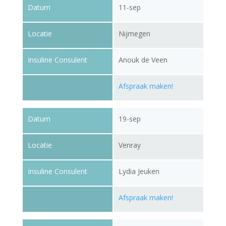
Datum
11-sep
Locatie
Nijmegen
Insuline Consulent
Anouk de Veen
Afspraak maken!
Datum
19-sep
Locatie
Venray
Insuline Consulent
Lydia Jeuken
Afspraak maken!