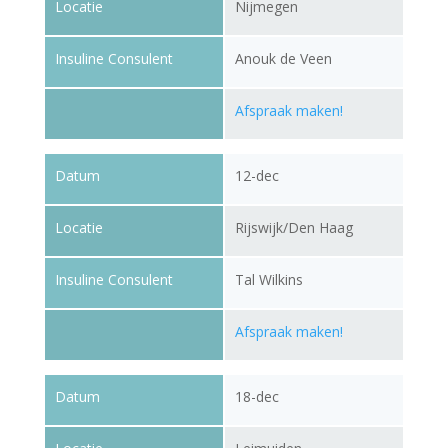
Locatie
Nijmegen
Insuline Consulent
Anouk de Veen
Afspraak maken!
Datum
12-dec
Locatie
Rijswijk/Den Haag
Insuline Consulent
Tal Wilkins
Afspraak maken!
Datum
18-dec