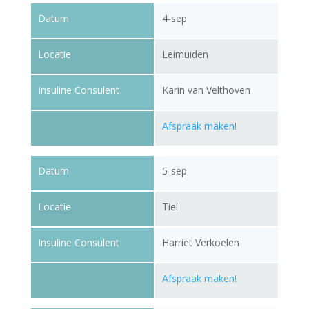
Datum
4-sep
Locatie
Leimuiden
Insuline Consulent
Karin van Velthoven
Afspraak maken!
Datum
5-sep
Locatie
Tiel
Insuline Consulent
Harriet Verkoelen
Afspraak maken!