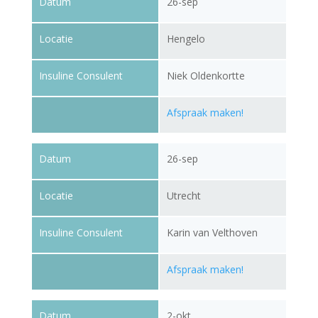
Datum
26-sep
Locatie
Hengelo
Insuline Consulent
Niek Oldenkortte
Afspraak maken!
Datum
26-sep
Locatie
Utrecht
Insuline Consulent
Karin van Velthoven
Afspraak maken!
Datum
2-okt