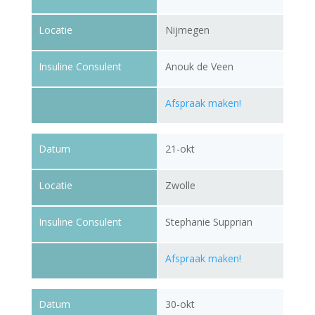
Locatie
Nijmegen
Insuline Consulent
Anouk de Veen
Afspraak maken!
Datum
21-okt
Locatie
Zwolle
Insuline Consulent
Stephanie Supprian
Afspraak maken!
Datum
30-okt