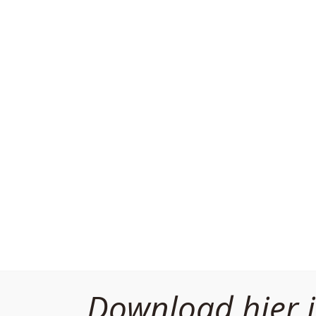
ne
lemen.
vaarlijk?
Hoge insuline is minstens zo schadelijk, misschien zelfs
 risico op:
Download hier j