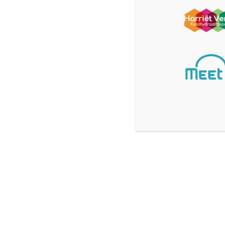
en uiteindelijk:
vroegtijdige sterfte
Hyperinsulinemie is dus geen onschuldige bijwerki
Het is een
centrale oorzaak van ziekte
.
Wat ontdekten de onderzoekers
Volgens Fazio en collega’s zijn er drie belangrijke
Insulineresistentie komt veel vaker voo
Veel mensen hebben al jaren insulineresistenti
Maar insuline is dan al veel te hoog.
Hoge insuline voorspelt ziekte beter dan
Hyperinsulinemie blijkt een betere voorspeller te 
hartaanvallen