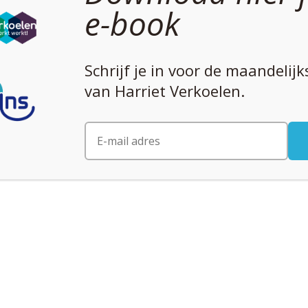
e-book
ng van insulineresistentie.
Schrijf je in voor de maandelij
van Harriet Verkoelen.
 over insulineresistentie ?
 conclusies:
r dan we denken
e zonder dat ze het weten, omdat hun bloedsuiker nog
normaal
lijkt.
 een hoge bloedsuiker
zijn voor: